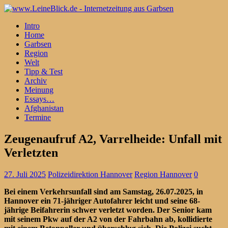
Intro
Home
Garbsen
Region
Welt
Tipp & Test
Archiv
Meinung
Essays…
Afghanistan
Termine
Zeugenaufruf A2, Varrelheide: Unfall mit
Verletzten
27. Juli 2025
Polizeidirektion Hannover
Region Hannover
0
Bei einem Verkehrsunfall sind am Samstag, 26.07.2025, in
Hannover ein 71-jähriger Autofahrer leicht und seine 68-
jährige Beifahrerin schwer verletzt worden. Der Senior kam
mit seinem Pkw auf der A2 von der Fahrbahn ab, kollidierte