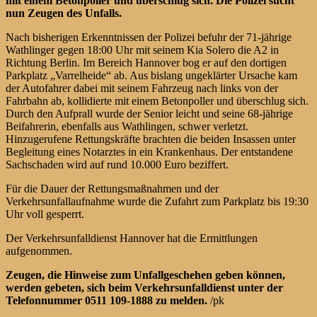
mit einem Betonpoller und überschlug sich. Die Polizei sucht
nun Zeugen des Unfalls.
Nach bisherigen Erkenntnissen der Polizei befuhr der 71-jährige
Wathlinger gegen 18:00 Uhr mit seinem Kia Solero die A2 in
Richtung Berlin. Im Bereich Hannover bog er auf den dortigen
Parkplatz „Varrelheide“ ab. Aus bislang ungeklärter Ursache kam
der Autofahrer dabei mit seinem Fahrzeug nach links von der
Fahrbahn ab, kollidierte mit einem Betonpoller und überschlug sich.
Durch den Aufprall wurde der Senior leicht und seine 68-jährige
Beifahrerin, ebenfalls aus Wathlingen, schwer verletzt.
Hinzugerufene Rettungskräfte brachten die beiden Insassen unter
Begleitung eines Notarztes in ein Krankenhaus. Der entstandene
Sachschaden wird auf rund 10.000 Euro beziffert.
Für die Dauer der Rettungsmaßnahmen und der
Verkehrsunfallaufnahme wurde die Zufahrt zum Parkplatz bis 19:30
Uhr voll gesperrt.
Der Verkehrsunfalldienst Hannover hat die Ermittlungen
aufgenommen.
Zeugen, die Hinweise zum Unfallgeschehen geben können,
werden gebeten, sich beim Verkehrsunfalldienst unter der
Telefonnummer 0511 109-1888 zu melden.
/pk