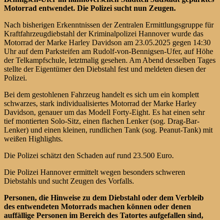
Motorrad entwendet. Die Polizei sucht nun Zeugen.
Nach bisherigen Erkenntnissen der Zentralen Ermittlungsgruppe für
Kraftfahrzeugdiebstahl der Kriminalpolizei Hannover wurde das
Motorrad der Marke Harley Davidson am 23.05.2025 gegen 14:30
Uhr auf dem Parksteifen am Rudolf-von-Bennigsen-Ufer, auf Höhe
der Telkampfschule, letztmalig gesehen. Am Abend desselben Tages
stellte der Eigentümer den Diebstahl fest und meldeten diesen der
Polizei.
Bei dem gestohlenen Fahrzeug handelt es sich um ein komplett
schwarzes, stark individualisiertes Motorrad der Marke Harley
Davidson, genauer um das Modell Forty-Eight. Es hat einen sehr
tief montierten Solo-Sitz, einen flachen Lenker (sog. Drag-Bar-
Lenker) und einen kleinen, rundlichen Tank (sog. Peanut-Tank) mit
weißen Highlights.
Die Polizei schätzt den Schaden auf rund 23.500 Euro.
Die Polizei Hannover ermittelt wegen besonders schweren
Diebstahls und sucht Zeugen des Vorfalls.
Personen, die Hinweise zu dem Diebstahl oder dem Verbleib
des entwendeten Motorrads machen können oder denen
auffällige Personen im Bereich des Tatortes aufgefallen sind,