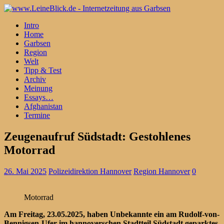
Intro
Home
Garbsen
Region
Welt
Tipp & Test
Archiv
Meinung
Essays…
Afghanistan
Termine
Zeugenaufruf Südstadt: Gestohlenes
Motorrad
26. Mai 2025
Polizeidirektion Hannover
Region Hannover
0
Motorrad
Am Freitag, 23.05.2025, haben Unbekannte ein am Rudolf-von-
Bennigsen-Ufer im hannoverschen Stadtteil Südstadt geparktes