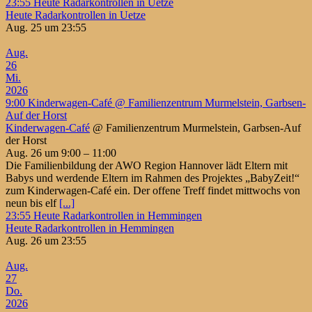
23:55
Heute Radarkontrollen in Uetze
Heute Radarkontrollen in Uetze
Aug. 25 um 23:55
Aug.
26
Mi.
2026
9:00
Kinderwagen-Café
@ Familienzentrum Murmelstein, Garbsen-
Auf der Horst
Kinderwagen-Café
@ Familienzentrum Murmelstein, Garbsen-Auf
der Horst
Aug. 26 um 9:00 – 11:00
Die Familienbildung der AWO Region Hannover lädt Eltern mit
Babys und werdende Eltern im Rahmen des Projektes „BabyZeit!“
zum Kinderwagen-Café ein. Der offene Treff findet mittwochs von
neun bis elf
[...]
23:55
Heute Radarkontrollen in Hemmingen
Heute Radarkontrollen in Hemmingen
Aug. 26 um 23:55
Aug.
27
Do.
2026