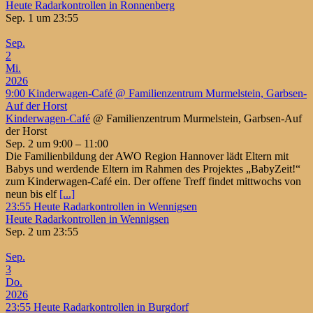
Heute Radarkontrollen in Ronnenberg
Sep. 1 um 23:55
Sep.
2
Mi.
2026
9:00
Kinderwagen-Café
@ Familienzentrum Murmelstein, Garbsen-
Auf der Horst
Kinderwagen-Café
@ Familienzentrum Murmelstein, Garbsen-Auf
der Horst
Sep. 2 um 9:00 – 11:00
Die Familienbildung der AWO Region Hannover lädt Eltern mit
Babys und werdende Eltern im Rahmen des Projektes „BabyZeit!“
zum Kinderwagen-Café ein. Der offene Treff findet mittwochs von
neun bis elf
[...]
23:55
Heute Radarkontrollen in Wennigsen
Heute Radarkontrollen in Wennigsen
Sep. 2 um 23:55
Sep.
3
Do.
2026
23:55
Heute Radarkontrollen in Burgdorf