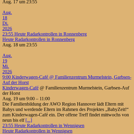
Aug. 17 um 23:55
Aug.
18
Di.
2026
23:55
Heute Radarkontrollen in Ronnenberg
Heute Radarkontrollen in Ronnenberg
Aug. 18 um 23:55
Aug.
19
Mi.
2026
9:00
Kinderwagen-Café
@ Familienzentrum Murmelstein, Garbsen-
Auf der Horst
Kinderwagen-Café
@ Familienzentrum Murmelstein, Garbsen-Auf
der Horst
Aug. 19 um 9:00 – 11:00
Die Familienbildung der AWO Region Hannover lädt Eltern mit
Babys und werdende Eltern im Rahmen des Projektes „BabyZeit!“
zum Kinderwagen-Café ein. Der offene Treff findet mittwochs von
neun bis elf
[...]
23:55
Heute Radarkontrollen in Wennigsen
Heute Radarkontrollen in Wennigsen