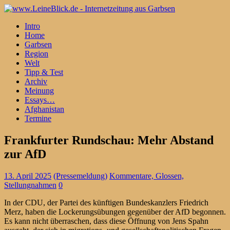
Intro
Home
Garbsen
Region
Welt
Tipp & Test
Archiv
Meinung
Essays…
Afghanistan
Termine
Frankfurter Rundschau: Mehr Abstand
zur AfD
13. April 2025
(Pressemeldung)
Kommentare, Glossen,
Stellungnahmen
0
In der CDU, der Partei des künftigen Bundeskanzlers Friedrich
Merz, haben die Lockerungsübungen gegenüber der AfD begonnen.
Es kann nicht überraschen, dass diese Öffnung von Jens Spahn