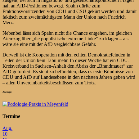
ausgeht, der sich in migrations- und gesellschaftspolitischen Fragen
nah an AfD-Positionen bewegt. Spahn dürfte zum
Fraktionsvorsitzenden von CDU und CSU gekürt werden und damit
faktisch zum zweitmächtigsten Mann der Union nach Friedrich
Merz.
Nebenbei lässt sich Spahn nicht die Chance entgehen, im gleichen
Atemzug über „die populistische extreme Linke“ zu klagen – als
wäre sie eine mit der AfD vergleichbare Gefahr.
Derweil ist die Kooperation mit den echten Demokratiefeinden in
Teilen der Union kein Tabu mehr. In dieser Woche hat ein CDU-
Kreisverband in Sachsen-Anhalt den Abriss der „Brandmauer“ zur
AfD gefordert. Es steht zu befürchten, dass es erste Bündnisse von
CDU und AfD auf Landesebene in den nächsten Jahren geben wird
– allen Unvereinbarkeitsbeschlüssen zum Trotz.
Anzeige:
Termine
Aug.
10