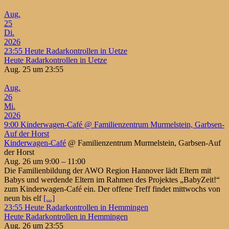
Aug.
25
Di.
2026
23:55
Heute Radarkontrollen in Uetze
Heute Radarkontrollen in Uetze
Aug. 25 um 23:55
Aug.
26
Mi.
2026
9:00
Kinderwagen-Café
@ Familienzentrum Murmelstein, Garbsen-
Auf der Horst
Kinderwagen-Café
@ Familienzentrum Murmelstein, Garbsen-Auf
der Horst
Aug. 26 um 9:00 – 11:00
Die Familienbildung der AWO Region Hannover lädt Eltern mit
Babys und werdende Eltern im Rahmen des Projektes „BabyZeit!“
zum Kinderwagen-Café ein. Der offene Treff findet mittwochs von
neun bis elf
[...]
23:55
Heute Radarkontrollen in Hemmingen
Heute Radarkontrollen in Hemmingen
Aug. 26 um 23:55