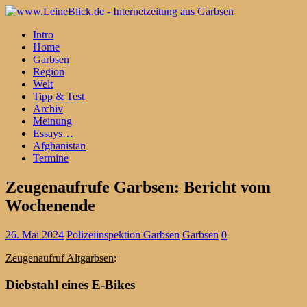
Intro
Home
Garbsen
Region
Welt
Tipp & Test
Archiv
Meinung
Essays…
Afghanistan
Termine
Zeugenaufrufe Garbsen: Bericht vom
Wochenende
26. Mai 2024
Polizeiinspektion Garbsen
Garbsen
0
Zeugenaufruf Altgarbsen
:
Diebstahl eines E-Bikes