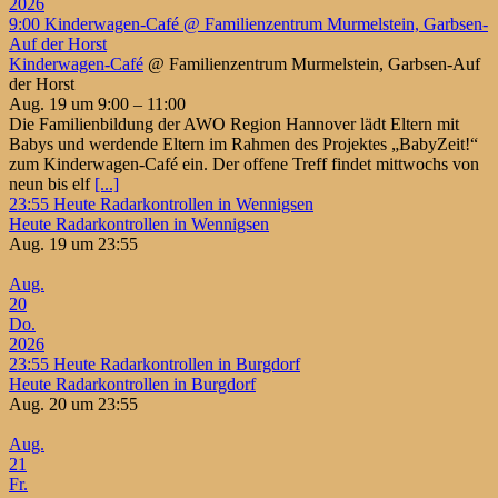
2026
9:00
Kinderwagen-Café
@ Familienzentrum Murmelstein, Garbsen-
Auf der Horst
Kinderwagen-Café
@ Familienzentrum Murmelstein, Garbsen-Auf
der Horst
Aug. 19 um 9:00 – 11:00
Die Familienbildung der AWO Region Hannover lädt Eltern mit
Babys und werdende Eltern im Rahmen des Projektes „BabyZeit!“
zum Kinderwagen-Café ein. Der offene Treff findet mittwochs von
neun bis elf
[...]
23:55
Heute Radarkontrollen in Wennigsen
Heute Radarkontrollen in Wennigsen
Aug. 19 um 23:55
Aug.
20
Do.
2026
23:55
Heute Radarkontrollen in Burgdorf
Heute Radarkontrollen in Burgdorf
Aug. 20 um 23:55
Aug.
21
Fr.