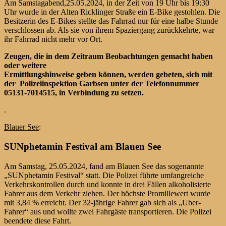
Am Samstagabend,25.05.2024, in der Zeit von 19 Uhr bis 19:30
Uhr wurde in der Alten Ricklinger Straße ein E-Bike gestohlen. Die
Besitzerin des E-Bikes stellte das Fahrrad nur für eine halbe Stunde
verschlossen ab. Als sie von ihrem Spaziergang zurückkehrte, war
ihr Fahrrad nicht mehr vor Ort.
Zeugen, die in dem Zeitraum Beobachtungen gemacht haben
oder weitere
Ermittlungshinweise geben können, werden gebeten, sich mit
der Polizeiinspektion
Garbsen unter der Telefonnummer
05131-7014515, in Verbindung zu setzen.
.
Blauer See
:
SUNphetamin Festival am Blauen See
Am Samstag, 25.05.2024, fand am Blauen See das sogenannte
„SUNphetamin Festival“ statt. Die Polizei führte umfangreiche
Verkehrskontrollen durch und konnte in drei Fällen alkoholisierte
Fahrer aus dem Verkehr ziehen. Der höchste Promillewert wurde
mit 3,84 % erreicht. Der 32-jährige Fahrer gab sich als „Uber-
Fahrer“ aus und wollte zwei Fahrgäste transportieren. Die Polizei
beendete diese Fahrt.