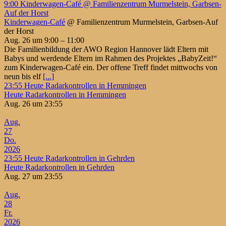
9:00
Kinderwagen-Café
@ Familienzentrum Murmelstein, Garbsen-
Auf der Horst
Kinderwagen-Café
@ Familienzentrum Murmelstein, Garbsen-Auf
der Horst
Aug. 26 um 9:00 – 11:00
Die Familienbildung der AWO Region Hannover lädt Eltern mit
Babys und werdende Eltern im Rahmen des Projektes „BabyZeit!“
zum Kinderwagen-Café ein. Der offene Treff findet mittwochs von
neun bis elf
[...]
23:55
Heute Radarkontrollen in Hemmingen
Heute Radarkontrollen in Hemmingen
Aug. 26 um 23:55
Aug.
27
Do.
2026
23:55
Heute Radarkontrollen in Gehrden
Heute Radarkontrollen in Gehrden
Aug. 27 um 23:55
Aug.
28
Fr.
2026