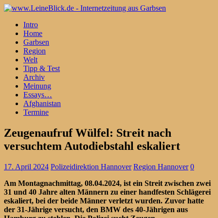
Intro
Home
Garbsen
Region
Welt
Tipp & Test
Archiv
Meinung
Essays…
Afghanistan
Termine
Zeugenaufruf Wülfel: Streit nach
versuchtem Autodiebstahl eskaliert
17. April 2024
Polizeidirektion Hannover
Region Hannover
0
Am Montagnachmittag, 08.04.2024, ist ein Streit zwischen zwei
31 und 40 Jahre alten Männern zu einer handfesten Schlägerei
eskaliert, bei der beide Männer verletzt wurden. Zuvor hatte
der 31-Jährige versucht, den BMW des 40-Jährigen aus