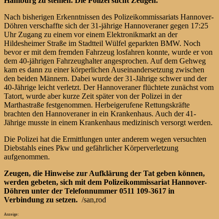
Hamburg zu stehlen. Die Polizei sucht Zeugen.
Nach bisherigen Erkenntnissen des Polizeikommissariats Hannover-
Döhren verschaffte sich der 31-jährige Hannoveraner gegen 17:25
Uhr Zugang zu einem vor einem Elektronikmarkt an der
Hildesheimer Straße im Stadtteil Wülfel geparkten BMW. Noch
bevor er mit dem fremden Fahrzeug losfahren konnte, wurde er von
dem 40-jährigen Fahrzeughalter angesprochen. Auf dem Gehweg
kam es dann zu einer körperlichen Auseinandersetzung zwischen
den beiden Männern. Dabei wurde der 31-Jährige schwer und der
40-Jährige leicht verletzt. Der Hannoveraner flüchtete zunächst vom
Tatort, wurde aber kurze Zeit später von der Polizei in der
Marthastraße festgenommen. Herbeigerufene Rettungskräfte
brachten den Hannoveraner in ein Krankenhaus. Auch der 41-
Jährige musste in einem Krankenhaus medizinisch versorgt werden.
Die Polizei hat die Ermittlungen unter anderem wegen versuchten
Diebstahls eines Pkw und gefährlicher Körperverletzung
aufgenommen.
Zeugen, die Hinweise zur Aufklärung der Tat geben können,
werden gebeten, sich mit dem Polizeikommissariat Hannover-
Döhren unter der Telefonnummer 0511 109-3617 in
Verbindung zu setzen.
/san,rod
Anzeige: