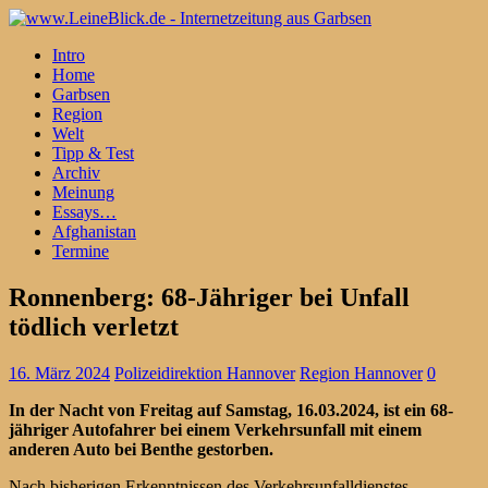
Intro
Home
Garbsen
Region
Welt
Tipp & Test
Archiv
Meinung
Essays…
Afghanistan
Termine
Ronnenberg: 68-Jähriger bei Unfall
tödlich verletzt
16. März 2024
Polizeidirektion Hannover
Region Hannover
0
In der Nacht von Freitag auf Samstag, 16.03.2024, ist ein 68-
jähriger Autofahrer bei einem Verkehrsunfall mit einem
anderen Auto bei Benthe gestorben.
Nach bisherigen Erkenntnissen des Verkehrsunfalldienstes