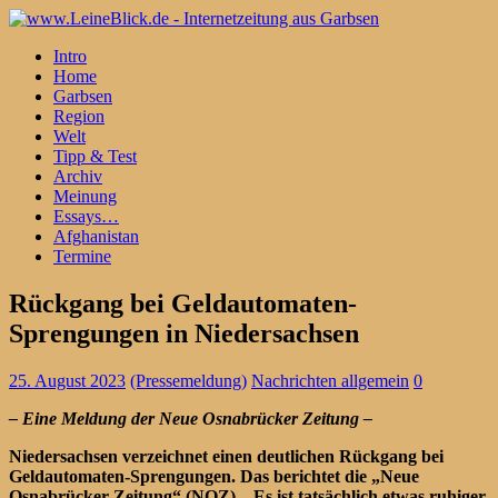
Intro
Home
Garbsen
Region
Welt
Tipp & Test
Archiv
Meinung
Essays…
Afghanistan
Termine
Rückgang bei Geldautomaten-
Sprengungen in Niedersachsen
25. August 2023
(Pressemeldung)
Nachrichten allgemein
0
– Eine Meldung der Neue Osnabrücker Zeitung –
Niedersachsen verzeichnet einen deutlichen Rückgang bei
Geldautomaten-Sprengungen. Das berichtet die „Neue
Osnabrücker Zeitung“ (NOZ). „Es ist tatsächlich etwas ruhiger