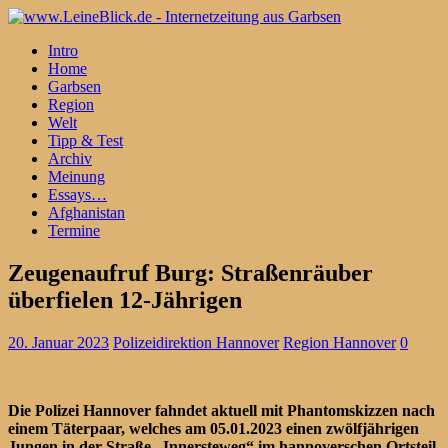
Intro
Home
Garbsen
Region
Welt
Tipp & Test
Archiv
Meinung
Essays…
Afghanistan
Termine
Zeugenaufruf Burg: Straßenräuber
überfielen 12-Jährigen
20. Januar 2023
Polizeidirektion Hannover
Region Hannover
0
Die Polizei Hannover fahndet aktuell mit Phantomskizzen nach
einem Täterpaar, welches am 05.01.2023 einen zwölfjährigen
Jungen in der Straße „Innersteweg“ im hannoverschen Ortsteil