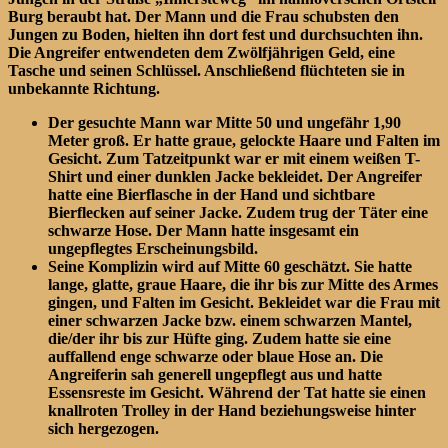
Burg beraubt hat. Der Mann und die Frau schubsten den
Jungen zu Boden, hielten ihn dort fest und durchsuchten ihn.
Die Angreifer entwendeten dem Zwölfjährigen Geld, eine
Tasche und seinen Schlüssel. Anschließend flüchteten sie in
unbekannte Richtung.
Der gesuchte Mann war Mitte 50 und ungefähr 1,90
Meter groß. Er hatte graue, gelockte Haare und Falten im
Gesicht. Zum Tatzeitpunkt war er mit einem weißen T-
Shirt und einer dunklen Jacke bekleidet. Der Angreifer
hatte eine Bierflasche in der Hand und sichtbare
Bierflecken auf seiner Jacke. Zudem trug der Täter eine
schwarze Hose. Der Mann hatte insgesamt ein
ungepflegtes Erscheinungsbild.
Seine Komplizin wird auf Mitte 60 geschätzt. Sie hatte
lange, glatte, graue Haare, die ihr bis zur Mitte des Armes
gingen, und Falten im Gesicht. Bekleidet war die Frau mit
einer schwarzen Jacke bzw. einem schwarzen Mantel,
die/der ihr bis zur Hüfte ging. Zudem hatte sie eine
auffallend enge schwarze oder blaue Hose an. Die
Angreiferin sah generell ungepflegt aus und hatte
Essensreste im Gesicht. Während der Tat hatte sie einen
knallroten Trolley in der Hand beziehungsweise hinter
sich hergezogen.