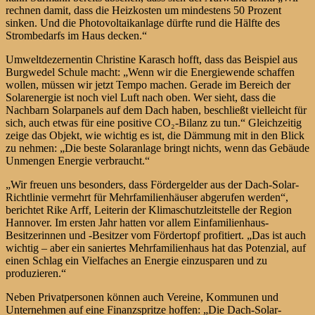
rechnen damit, dass die Heizkosten um mindestens 50 Prozent
sinken. Und die Photovoltaikanlage dürfte rund die Hälfte des
Strombedarfs im Haus decken.“
Umweltdezernentin Christine Karasch hofft, dass das Beispiel aus
Burgwedel Schule macht: „Wenn wir die Energiewende schaffen
wollen, müssen wir jetzt Tempo machen. Gerade im Bereich der
Solarenergie ist noch viel Luft nach oben. Wer sieht, dass die
Nachbarn Solarpanels auf dem Dach haben, beschließt vielleicht für
sich, auch etwas für eine positive CO₂-Bilanz zu tun.“ Gleichzeitig
zeige das Objekt, wie wichtig es ist, die Dämmung mit in den Blick
zu nehmen: „Die beste Solaranlage bringt nichts, wenn das Gebäude
Unmengen Energie verbraucht.“
„Wir freuen uns besonders, dass Fördergelder aus der Dach-Solar-
Richtlinie vermehrt für Mehrfamilienhäuser abgerufen werden“,
berichtet Rike Arff, Leiterin der Klimaschutzleitstelle der Region
Hannover. Im ersten Jahr hatten vor allem Einfamilienhaus-
Besitzerinnen und -Besitzer vom Fördertopf profitiert. „Das ist auch
wichtig – aber ein saniertes Mehrfamilienhaus hat das Potenzial, auf
einen Schlag ein Vielfaches an Energie einzusparen und zu
produzieren.“
Neben Privatpersonen können auch Vereine, Kommunen und
Unternehmen auf eine Finanzspritze hoffen: „Die Dach-Solar-