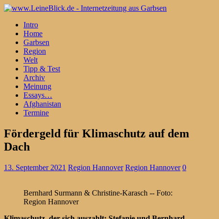
Intro
Home
Garbsen
Region
Welt
Tipp & Test
Archiv
Meinung
Essays…
Afghanistan
Termine
Fördergeld für Klimaschutz auf dem
Dach
13. September 2021
Region Hannover
Region Hannover
0
Bernhard Surmann & Christine-Karasch -- Foto:
Region Hannover
Klimaschutz, der sich auszahlt: Stefanie und Bernhard