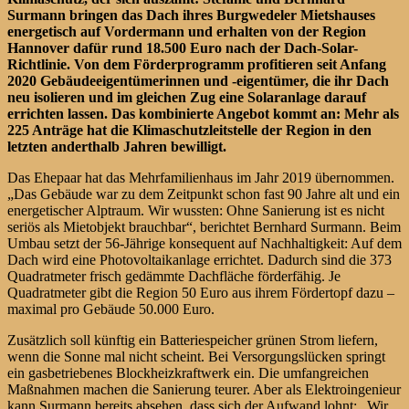
Surmann bringen das Dach ihres Burgwedeler Mietshauses
energetisch auf Vordermann und erhalten von der Region
Hannover dafür rund 18.500 Euro nach der Dach-Solar-
Richtlinie. Von dem Förderprogramm profitieren seit Anfang
2020 Gebäudeeigentümerinnen und -eigentümer, die ihr Dach
neu isolieren und im gleichen Zug eine Solaranlage darauf
errichten lassen. Das kombinierte Angebot kommt an: Mehr als
225 Anträge hat die Klimaschutzleitstelle der Region in den
letzten anderthalb Jahren bewilligt.
Das Ehepaar hat das Mehrfamilienhaus im Jahr 2019 übernommen.
„Das Gebäude war zu dem Zeitpunkt schon fast 90 Jahre alt und ein
energetischer Alptraum. Wir wussten: Ohne Sanierung ist es nicht
seriös als Mietobjekt brauchbar“, berichtet Bernhard Surmann. Beim
Umbau setzt der 56-Jährige konsequent auf Nachhaltigkeit: Auf dem
Dach wird eine Photovoltaikanlage errichtet. Dadurch sind die 373
Quadratmeter frisch gedämmte Dachfläche förderfähig. Je
Quadratmeter gibt die Region 50 Euro aus ihrem Fördertopf dazu –
maximal pro Gebäude 50.000 Euro.
Zusätzlich soll künftig ein Batteriespeicher grünen Strom liefern,
wenn die Sonne mal nicht scheint. Bei Versorgungslücken springt
ein gasbetriebenes Blockheizkraftwerk ein. Die umfangreichen
Maßnahmen machen die Sanierung teurer. Aber als Elektroingenieur
kann Surmann bereits absehen, dass sich der Aufwand lohnt: „Wir