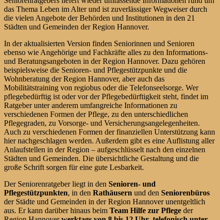
Seniorenratgebers liefert wieder umfassende Informationen rund um
das Thema Leben im Alter und ist zuverlässiger Wegweiser durch
die vielen Angebote der Behörden und Institutionen in den 21
Städten und Gemeinden der Region Hannover.
In der aktualisierten Version finden Seniorinnen und Senioren
ebenso wie Angehörige und Fachkräfte alles zu den Informations-
und Beratungsangeboten in der Region Hannover. Dazu gehören
beispielsweise die Senioren- und Pflegestützpunkte und die
Wohnberatung der Region Hannover, aber auch das
Mobilitätstraining von regiobus oder die Telefonseelsorge. Wer
pflegebedürftig ist oder vor der Pflegebedürftigkeit steht, findet im
Ratgeber unter anderem umfangreiche Informationen zu
verschiedenen Formen der Pflege, zu den unterschiedlichen
Pflegegraden, zu Vorsorge- und Versicherungsangelegenheiten.
Auch zu verschiedenen Formen der finanziellen Unterstützung kann
hier nachgeschlagen werden. Außerdem gibt es eine Auflistung aller
Anlaufstellen in der Region – aufgeschlüsselt nach den einzelnen
Städten und Gemeinden. Die übersichtliche Gestaltung und die
große Schrift sorgen für eine gute Lesbarkeit.
Der Seniorenratgeber liegt in den
Senioren- und
Pflegestützpunkten
, in den
Rathäusern
und den
Seniorenbüros
der Städte und Gemeinden in der Region Hannover unentgeltlich
aus. Er kann darüber hinaus beim
Team Hilfe zur Pflege
der
Region Hannover
werktags von 8 bis 12 Uhr telefonisch unter