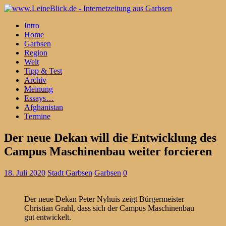
Intro
Home
Garbsen
Region
Welt
Tipp & Test
Archiv
Meinung
Essays…
Afghanistan
Termine
Der neue Dekan will die Entwicklung des
Campus Maschinenbau weiter forcieren
18. Juli 2020
Stadt Garbsen
Garbsen
0
Der neue Dekan Peter Nyhuis zeigt Bürgermeister
Christian Grahl, dass sich der Campus Maschinenbau
gut entwickelt.