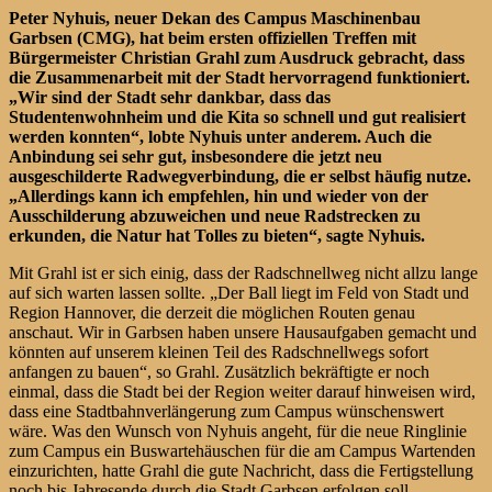
Peter Nyhuis, neuer Dekan des Campus Maschinenbau
Garbsen (CMG), hat beim ersten offiziellen Treffen mit
Bürgermeister Christian Grahl zum Ausdruck gebracht, dass
die Zusammenarbeit mit der Stadt hervorragend funktioniert.
„Wir sind der Stadt sehr dankbar, dass das
Studentenwohnheim und die Kita so schnell und gut realisiert
werden konnten“, lobte Nyhuis unter anderem. Auch die
Anbindung sei sehr gut, insbesondere die jetzt neu
ausgeschilderte Radwegverbindung, die er selbst häufig nutze.
„Allerdings kann ich empfehlen, hin und wieder von der
Ausschilderung abzuweichen und neue Radstrecken zu
erkunden, die Natur hat Tolles zu bieten“, sagte Nyhuis.
Mit Grahl ist er sich einig, dass der Radschnellweg nicht allzu lange
auf sich warten lassen sollte. „Der Ball liegt im Feld von Stadt und
Region Hannover, die derzeit die möglichen Routen genau
anschaut. Wir in Garbsen haben unsere Hausaufgaben gemacht und
könnten auf unserem kleinen Teil des Radschnellwegs sofort
anfangen zu bauen“, so Grahl. Zusätzlich bekräftigte er noch
einmal, dass die Stadt bei der Region weiter darauf hinweisen wird,
dass eine Stadtbahnverlängerung zum Campus wünschenswert
wäre. Was den Wunsch von Nyhuis angeht, für die neue Ringlinie
zum Campus ein Buswartehäuschen für die am Campus Wartenden
einzurichten, hatte Grahl die gute Nachricht, dass die Fertigstellung
noch bis Jahresende durch die Stadt Garbsen erfolgen soll.