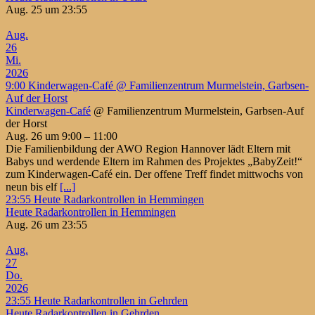
Aug. 25 um 23:55
Aug.
26
Mi.
2026
9:00
Kinderwagen-Café
@ Familienzentrum Murmelstein, Garbsen-
Auf der Horst
Kinderwagen-Café
@ Familienzentrum Murmelstein, Garbsen-Auf
der Horst
Aug. 26 um 9:00 – 11:00
Die Familienbildung der AWO Region Hannover lädt Eltern mit
Babys und werdende Eltern im Rahmen des Projektes „BabyZeit!“
zum Kinderwagen-Café ein. Der offene Treff findet mittwochs von
neun bis elf
[...]
23:55
Heute Radarkontrollen in Hemmingen
Heute Radarkontrollen in Hemmingen
Aug. 26 um 23:55
Aug.
27
Do.
2026
23:55
Heute Radarkontrollen in Gehrden
Heute Radarkontrollen in Gehrden