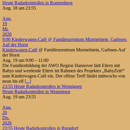
Heute Radarkontrollen in Ronnenberg
Aug. 18 um 23:55
Aug.
19
Mi.
2026
9:00
Kinderwagen-Café
@ Familienzentrum Murmelstein, Garbsen-
Auf der Horst
Kinderwagen-Café
@ Familienzentrum Murmelstein, Garbsen-Auf
der Horst
Aug. 19 um 9:00 – 11:00
Die Familienbildung der AWO Region Hannover lädt Eltern mit
Babys und werdende Eltern im Rahmen des Projektes „BabyZeit!“
zum Kinderwagen-Café ein. Der offene Treff findet mittwochs von
neun bis elf
[...]
23:55
Heute Radarkontrollen in Wennigsen
Heute Radarkontrollen in Wennigsen
Aug. 19 um 23:55
Aug.
20
Do.
2026
23:55
Heute Radarkontrollen in Burgdorf