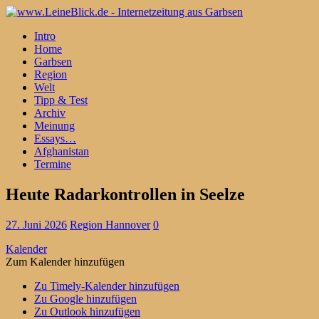
Intro
Home
Garbsen
Region
Welt
Tipp & Test
Archiv
Meinung
Essays…
Afghanistan
Termine
Heute Radarkontrollen in Seelze
27. Juni 2026
Region Hannover
0
Kalender
Zum Kalender hinzufügen
Zu Timely-Kalender hinzufügen
Zu Google hinzufügen
Zu Outlook hinzufügen