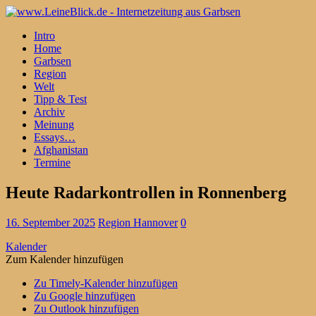
Intro
Home
Garbsen
Region
Welt
Tipp & Test
Archiv
Meinung
Essays…
Afghanistan
Termine
Heute Radarkontrollen in Ronnenberg
16. September 2025
Region Hannover
0
Kalender
Zum Kalender hinzufügen
Zu Timely-Kalender hinzufügen
Zu Google hinzufügen
Zu Outlook hinzufügen