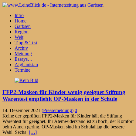
Intro
Home
Garbsen
Region
Welt
Tipp & Test
Archiv
Meinung
Essays…
Afghanistan
Termine
FFP2-Masken für Kinder wenig geeignet Stiftung
Warentest empfiehlt OP-Masken in der Schule
14. Dezember 2021
(Pressemeldung)
0
Keine der geprüften FFP2-Masken für Kinder hält die Stiftung
Warentest für geeignet. Ihr Atemwiderstand ist zu hoch, der Komfort
beim Atmen gering. OP-Masken sind im Schulalltag die bessere
Wahl. Sechs-
[…]