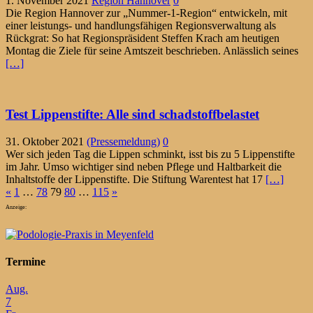
1. November 2021
Region Hannover
0
Die Region Hannover zur „Nummer-1-Region“ entwickeln, mit
einer leistungs- und handlungsfähigen Regionsverwaltung als
Rückgrat: So hat Regionspräsident Steffen Krach am heutigen
Montag die Ziele für seine Amtszeit beschrieben. Anlässlich seines
[…]
Test Lippenstifte: Alle sind schadstoffbelastet
31. Oktober 2021
(Pressemeldung)
0
Wer sich jeden Tag die Lippen schminkt, isst bis zu 5 Lippenstifte
im Jahr. Umso wichtiger sind neben Pflege und Haltbarkeit die
Inhaltstoffe der Lippenstifte. Die Stiftung Warentest hat 17
[…]
Seitennummerierung
«
1
…
78
79
80
…
115
»
der
Anzeige:
Beiträge
Termine
Aug.
7