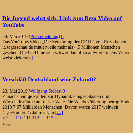
Die Jugend wehrt sich: Link zum Rezo-Video auf
YouTube
24. Mai 2019
(Pressemeldung)
0
Das YouTube-Video „Die Zerstörung der CDU.“ von Rezo haben
lt. tagesschau.de mittlerweile mehr als 4,5 Millionen Menschen
gesehen. Die CDU tue sich schwer darauf zu antworten. Das Video
weist vielerorts
[…]
Verschläft Deutschland seine Zukunft?
23. Mai 2019
Wolfgang Siebert
0
Zunächst einige Zahlen zur Dynamik einiger Staaten und
Wirtschaftsräume auf dieser Welt: Die Weltbevölkerung betrug Ende
2018 7,67 Milliarden Menschen. Davon waren 2017 weltweit
41,6% unter 25 Jahre alt. In
[…]
Seitennummerierung
«
1
…
110
111
112
…
115
»
der
Anzeige: