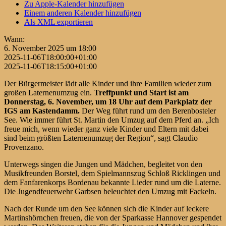
Zu Apple-Kalender hinzufügen
Einem anderen Kalender hinzufügen
Als XML exportieren
Wann:
6. November 2025 um 18:00
2025-11-06T18:00:00+01:00
2025-11-06T18:15:00+01:00
Der Bürgermeister lädt alle Kinder und ihre Familien wieder zum
großen Laternenumzug ein.
Treffpunkt und Start ist am
Donnerstag, 6. November, um 18 Uhr auf dem Parkplatz der
IGS am Kastendamm.
Der Weg führt rund um den Berenbosteler
See. Wie immer führt St. Martin den Umzug auf dem Pferd an. „Ich
freue mich, wenn wieder ganz viele Kinder und Eltern mit dabei
sind beim größten Laternenumzug der Region“, sagt Claudio
Provenzano.
Unterwegs singen die Jungen und Mädchen, begleitet von den
Musikfreunden Borstel, dem Spielmannszug Schloß Ricklingen und
dem Fanfarenkorps Bordenau bekannte Lieder rund um die Laterne.
Die Jugendfeuerwehr Garbsen beleuchtet den Umzug mit Fackeln.
Nach der Runde um den See können sich die Kinder auf leckere
Martinshörnchen freuen, die von der Sparkasse Hannover gespendet