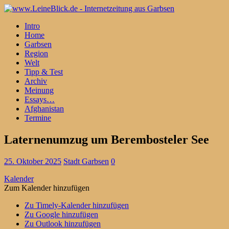
Intro
Home
Garbsen
Region
Welt
Tipp & Test
Archiv
Meinung
Essays…
Afghanistan
Termine
Laternenumzug um Berembosteler See
25. Oktober 2025
Stadt Garbsen
0
Kalender
Zum Kalender hinzufügen
Zu Timely-Kalender hinzufügen
Zu Google hinzufügen
Zu Outlook hinzufügen