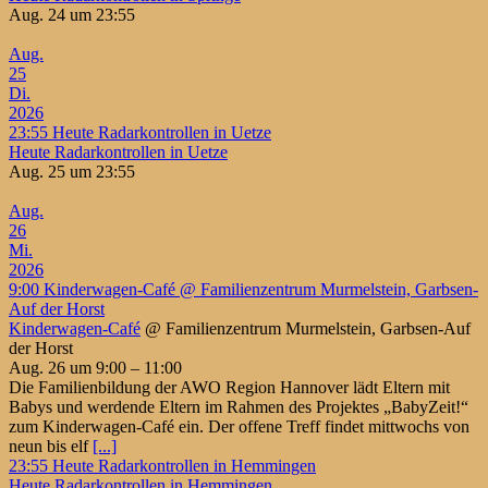
Aug. 24 um 23:55
Aug.
25
Di.
2026
23:55
Heute Radarkontrollen in Uetze
Heute Radarkontrollen in Uetze
Aug. 25 um 23:55
Aug.
26
Mi.
2026
9:00
Kinderwagen-Café
@ Familienzentrum Murmelstein, Garbsen-
Auf der Horst
Kinderwagen-Café
@ Familienzentrum Murmelstein, Garbsen-Auf
der Horst
Aug. 26 um 9:00 – 11:00
Die Familienbildung der AWO Region Hannover lädt Eltern mit
Babys und werdende Eltern im Rahmen des Projektes „BabyZeit!“
zum Kinderwagen-Café ein. Der offene Treff findet mittwochs von
neun bis elf
[...]
23:55
Heute Radarkontrollen in Hemmingen
Heute Radarkontrollen in Hemmingen