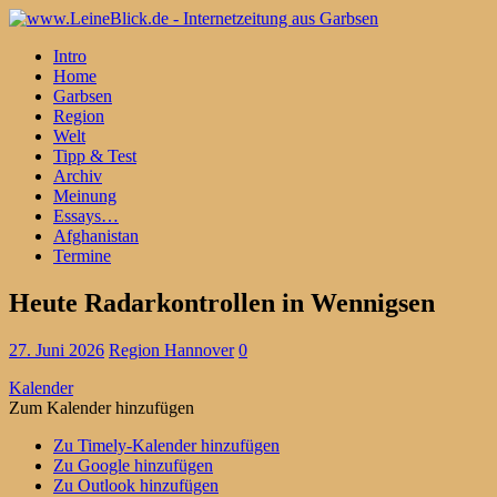
Intro
Home
Garbsen
Region
Welt
Tipp & Test
Archiv
Meinung
Essays…
Afghanistan
Termine
Heute Radarkontrollen in Wennigsen
27. Juni 2026
Region Hannover
0
Kalender
Zum Kalender hinzufügen
Zu Timely-Kalender hinzufügen
Zu Google hinzufügen
Zu Outlook hinzufügen