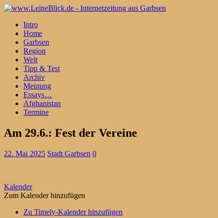
Intro
Home
Garbsen
Region
Welt
Tipp & Test
Archiv
Meinung
Essays…
Afghanistan
Termine
Am 29.6.: Fest der Vereine
22. Mai 2025
Stadt Garbsen
0
Kalender
Zum Kalender hinzufügen
Zu Timely-Kalender hinzufügen