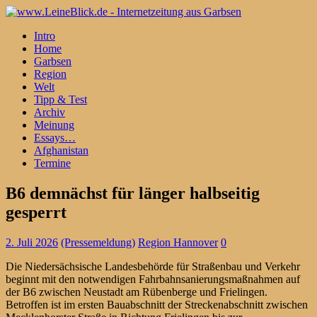
Intro
Home
Garbsen
Region
Welt
Tipp & Test
Archiv
Meinung
Essays…
Afghanistan
Termine
B6 demnächst für länger halbseitig
gesperrt
2. Juli 2026
(Pressemeldung)
Region Hannover
0
Die Niedersächsische Landesbehörde für Straßenbau und Verkehr
beginnt mit den notwendigen Fahrbahnsanierungsmaßnahmen auf
der B6 zwischen Neustadt am Rübenberge und Frielingen.
Betroffen ist im ersten Bauabschnitt der Streckenabschnitt zwischen