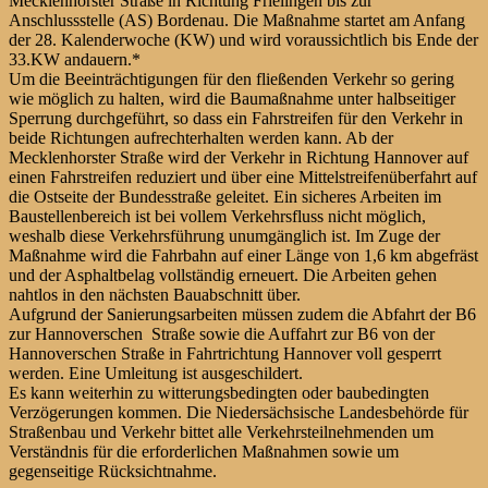
Mecklenhorster Straße in Richtung Frielingen bis zur
Anschlussstelle (AS) Bordenau. Die Maßnahme startet am Anfang
der 28. Kalenderwoche (KW) und wird voraussichtlich bis Ende der
33.KW andauern.*
Um die Beeinträchtigungen für den fließenden Verkehr so gering
wie möglich zu halten, wird die Baumaßnahme unter halbseitiger
Sperrung durchgeführt, so dass ein Fahrstreifen für den Verkehr in
beide Richtungen aufrechterhalten werden kann. Ab der
Mecklenhorster Straße wird der Verkehr in Richtung Hannover auf
einen Fahrstreifen reduziert und über eine Mittelstreifenüberfahrt auf
die Ostseite der Bundesstraße geleitet. Ein sicheres Arbeiten im
Baustellenbereich ist bei vollem Verkehrsfluss nicht möglich,
weshalb diese Verkehrsführung unumgänglich ist. Im Zuge der
Maßnahme wird die Fahrbahn auf einer Länge von 1,6 km abgefräst
und der Asphaltbelag vollständig erneuert. Die Arbeiten gehen
nahtlos in den nächsten Bauabschnitt über.
Aufgrund der Sanierungsarbeiten müssen zudem die Abfahrt der B6
zur Hannoverschen Straße sowie die Auffahrt zur B6 von der
Hannoverschen Straße in Fahrtrichtung Hannover voll gesperrt
werden. Eine Umleitung ist ausgeschildert.
Es kann weiterhin zu witterungsbedingten oder baubedingten
Verzögerungen kommen. Die Niedersächsische Landesbehörde für
Straßenbau und Verkehr bittet alle Verkehrsteilnehmenden um
Verständnis für die erforderlichen Maßnahmen sowie um
gegenseitige Rücksichtnahme.