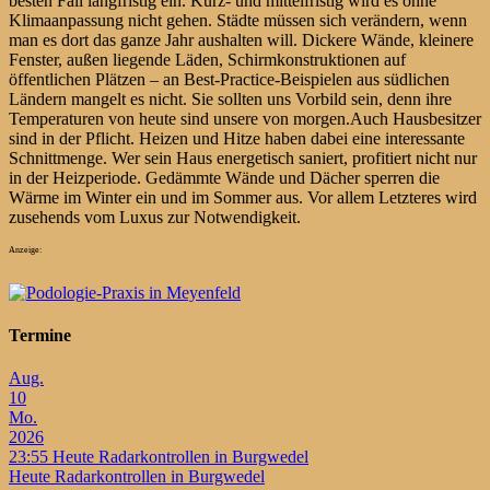
besten Fall langfristig ein. Kurz- und mittelfristig wird es ohne
Klimaanpassung nicht gehen. Städte müssen sich verändern, wenn
man es dort das ganze Jahr aushalten will. Dickere Wände, kleinere
Fenster, außen liegende Läden, Schirmkonstruktionen auf
öffentlichen Plätzen – an Best-Practice-Beispielen aus südlichen
Ländern mangelt es nicht. Sie sollten uns Vorbild sein, denn ihre
Temperaturen von heute sind unsere von morgen.Auch Hausbesitzer
sind in der Pflicht. Heizen und Hitze haben dabei eine interessante
Schnittmenge. Wer sein Haus energetisch saniert, profitiert nicht nur
in der Heizperiode. Gedämmte Wände und Dächer sperren die
Wärme im Winter ein und im Sommer aus. Vor allem Letzteres wird
zusehends vom Luxus zur Notwendigkeit.
Anzeige:
Termine
Aug.
10
Mo.
2026
23:55
Heute Radarkontrollen in Burgwedel
Heute Radarkontrollen in Burgwedel