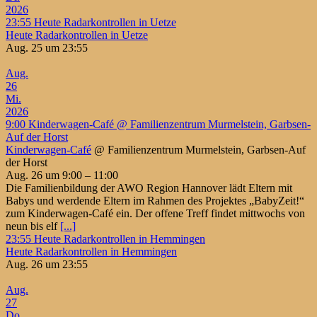
2026
23:55
Heute Radarkontrollen in Uetze
Heute Radarkontrollen in Uetze
Aug. 25 um 23:55
Aug.
26
Mi.
2026
9:00
Kinderwagen-Café
@ Familienzentrum Murmelstein, Garbsen-
Auf der Horst
Kinderwagen-Café
@ Familienzentrum Murmelstein, Garbsen-Auf
der Horst
Aug. 26 um 9:00 – 11:00
Die Familienbildung der AWO Region Hannover lädt Eltern mit
Babys und werdende Eltern im Rahmen des Projektes „BabyZeit!“
zum Kinderwagen-Café ein. Der offene Treff findet mittwochs von
neun bis elf
[...]
23:55
Heute Radarkontrollen in Hemmingen
Heute Radarkontrollen in Hemmingen
Aug. 26 um 23:55
Aug.
27
Do.