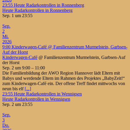
23:55
Heute Radarkontrollen in Ronnenberg
Heute Radarkontrollen in Ronnenberg
Sep. 1 um 23:55
Sep.
2
Mi.
2026
9:00
Kinderwagen-Café
@ Familienzentrum Murmelstein, Garbsen-
Auf der Horst
Kinderwagen-Café
@ Familienzentrum Murmelstein, Garbsen-Auf
der Horst
Sep. 2 um 9:00 – 11:00
Die Familienbildung der AWO Region Hannover lädt Eltern mit
Babys und werdende Eltern im Rahmen des Projektes „BabyZeit!“
zum Kinderwagen-Café ein. Der offene Treff findet mittwochs von
neun bis elf
[...]
23:55
Heute Radarkontrollen in Wennigsen
Heute Radarkontrollen in Wennigsen
Sep. 2 um 23:55
Sep.
3
Do.