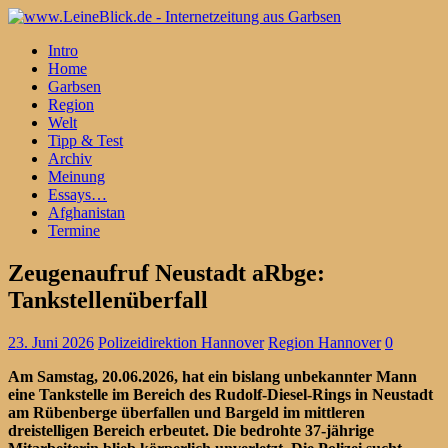
Intro
Home
Garbsen
Region
Welt
Tipp & Test
Archiv
Meinung
Essays…
Afghanistan
Termine
Zeugenaufruf Neustadt aRbge:
Tankstellenüberfall
23. Juni 2026
Polizeidirektion Hannover
Region Hannover
0
Am Samstag, 20.06.2026, hat ein bislang unbekannter Mann
eine Tankstelle im Bereich des Rudolf-Diesel-Rings in Neustadt
am Rübenberge überfallen und Bargeld im mittleren
dreistelligen Bereich erbeutet. Die bedrohte 37-jährige