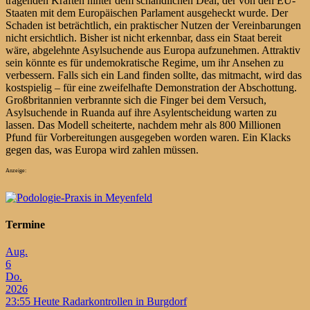
tragenden Kräften hinter dem schändlichen Deal, der von den EU-
Staaten mit dem Europäischen Parlament ausgeheckt wurde. Der
Schaden ist beträchtlich, ein praktischer Nutzen der Vereinbarungen
nicht ersichtlich. Bisher ist nicht erkennbar, dass ein Staat bereit
wäre, abgelehnte Asylsuchende aus Europa aufzunehmen. Attraktiv
sein könnte es für undemokratische Regime, um ihr Ansehen zu
verbessern. Falls sich ein Land finden sollte, das mitmacht, wird das
kostspielig – für eine zweifelhafte Demonstration der Abschottung.
Großbritannien verbrannte sich die Finger bei dem Versuch,
Asylsuchende in Ruanda auf ihre Asylentscheidung warten zu
lassen. Das Modell scheiterte, nachdem mehr als 800 Millionen
Pfund für Vorbereitungen ausgegeben worden waren. Ein Klacks
gegen das, was Europa wird zahlen müssen.
Anzeige:
Termine
Aug.
6
Do.
2026
23:55
Heute Radarkontrollen in Burgdorf