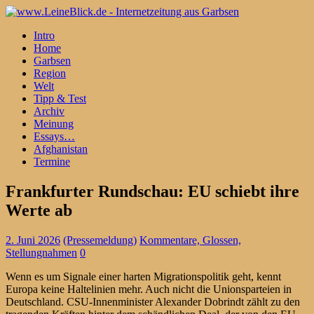
Intro
Home
Garbsen
Region
Welt
Tipp & Test
Archiv
Meinung
Essays…
Afghanistan
Termine
Frankfurter Rundschau: EU schiebt ihre
Werte ab
2. Juni 2026
(Pressemeldung)
Kommentare, Glossen,
Stellungnahmen
0
Wenn es um Signale einer harten Migrationspolitik geht, kennt
Europa keine Haltelinien mehr. Auch nicht die Unionsparteien in
Deutschland. CSU-Innenminister Alexander Dobrindt zählt zu den