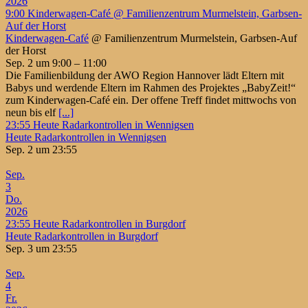
2026
9:00
Kinderwagen-Café
@ Familienzentrum Murmelstein, Garbsen-
Auf der Horst
Kinderwagen-Café
@ Familienzentrum Murmelstein, Garbsen-Auf
der Horst
Sep. 2 um 9:00 – 11:00
Die Familienbildung der AWO Region Hannover lädt Eltern mit
Babys und werdende Eltern im Rahmen des Projektes „BabyZeit!“
zum Kinderwagen-Café ein. Der offene Treff findet mittwochs von
neun bis elf
[...]
23:55
Heute Radarkontrollen in Wennigsen
Heute Radarkontrollen in Wennigsen
Sep. 2 um 23:55
Sep.
3
Do.
2026
23:55
Heute Radarkontrollen in Burgdorf
Heute Radarkontrollen in Burgdorf
Sep. 3 um 23:55
Sep.
4
Fr.