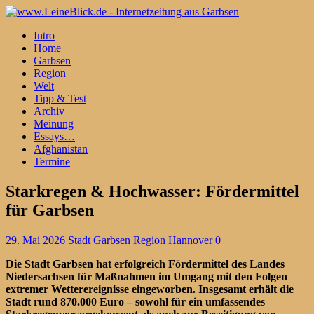
Intro
Home
Garbsen
Region
Welt
Tipp & Test
Archiv
Meinung
Essays…
Afghanistan
Termine
Starkregen & Hochwasser: Fördermittel
für Garbsen
29. Mai 2026
Stadt Garbsen
Region Hannover
0
Die Stadt Garbsen hat erfolgreich Fördermittel des Landes
Niedersachsen für Maßnahmen im Umgang mit den Folgen
extremer Wetterereignisse eingeworben. Insgesamt erhält die
Stadt rund 870.000 Euro – sowohl für ein umfassendes