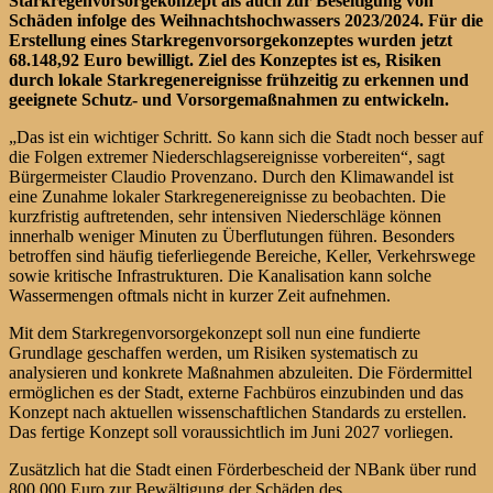
Starkregenvorsorgekonzept als auch zur Beseitigung von
Schäden infolge des Weihnachtshochwassers 2023/2024. Für die
Erstellung eines Starkregenvorsorgekonzeptes wurden jetzt
68.148,92 Euro bewilligt. Ziel des Konzeptes ist es, Risiken
durch lokale Starkregenereignisse frühzeitig zu erkennen und
geeignete Schutz- und Vorsorgemaßnahmen zu entwickeln.
„Das ist ein wichtiger Schritt. So kann sich die Stadt noch besser auf
die Folgen extremer Niederschlagsereignisse vorbereiten“, sagt
Bürgermeister Claudio Provenzano. Durch den Klimawandel ist
eine Zunahme lokaler Starkregenereignisse zu beobachten. Die
kurzfristig auftretenden, sehr intensiven Niederschläge können
innerhalb weniger Minuten zu Überflutungen führen. Besonders
betroffen sind häufig tieferliegende Bereiche, Keller, Verkehrswege
sowie kritische Infrastrukturen. Die Kanalisation kann solche
Wassermengen oftmals nicht in kurzer Zeit aufnehmen.
Mit dem Starkregenvorsorgekonzept soll nun eine fundierte
Grundlage geschaffen werden, um Risiken systematisch zu
analysieren und konkrete Maßnahmen abzuleiten. Die Fördermittel
ermöglichen es der Stadt, externe Fachbüros einzubinden und das
Konzept nach aktuellen wissenschaftlichen Standards zu erstellen.
Das fertige Konzept soll voraussichtlich im Juni 2027 vorliegen.
Zusätzlich hat die Stadt einen Förderbescheid der NBank über rund
800.000 Euro zur Bewältigung der Schäden des