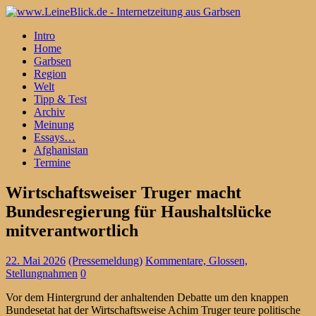
Intro
Home
Garbsen
Region
Welt
Tipp & Test
Archiv
Meinung
Essays…
Afghanistan
Termine
Wirtschaftsweiser Truger macht
Bundesregierung für Haushaltslücke
mitverantwortlich
22. Mai 2026
(Pressemeldung)
Kommentare, Glossen,
Stellungnahmen
0
Vor dem Hintergrund der anhaltenden Debatte um den knappen
Bundesetat hat der Wirtschaftsweise Achim Truger teure politische