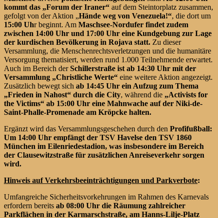
kommt das „Forum der Iraner“
auf dem Steintorplatz zusammen,
gefolgt von der Aktion „
Hände weg von Venezuela!“
, die dort um
15:00 Uh
r beginnt. Am
Maschsee-Nordufer findet zudem
zwischen 14:00 Uhr und 17:00 Uhr eine Kundgebung zur Lage
der kurdischen Bevölkerung in Rojava statt.
Zu dieser
Versammlung, die Menschenrechtsverletzungen und die humanitäre
Versorgung thematisiert, werden rund 1.000 Teilnehmende erwartet.
Auch im Bereich der
Schillerstraße ist ab 14:30 Uhr mit der
Versammlung „Christliche Werte“
eine weitere Aktion angezeigt.
Zusätzlich bewegt sich
ab 14:45 Uhr ein Aufzug zum Thema
„Frieden in Nahost“ durch die City
, während die
„Activists for
the Victims“ ab 15:00 Uhr eine Mahnwache auf der Niki-de-
Saint-Phalle-Promenade am Kröpcke halten.
Ergänzt wird das Versammlungsgeschehen durch den
Profifußball:
Um 14:00 Uhr empfängt der TSV Havelse den TSV 1860
München im Eilenriedestadion, was insbesondere im Bereich
der Clausewitzstraße für zusätzlichen Anreiseverkehr sorgen
wird.
Hinweis auf Verkehrsbeeinträchtigungen und Parkverbot
e
:
Umfangreiche Sicherheitsvorkehrungen im Rahmen des Karnevals
erfordern bereits
ab 08:00 Uhr die Räumung zahlreicher
Parkflächen in der Karmarschstraße, am Hanns-Lilje-Platz