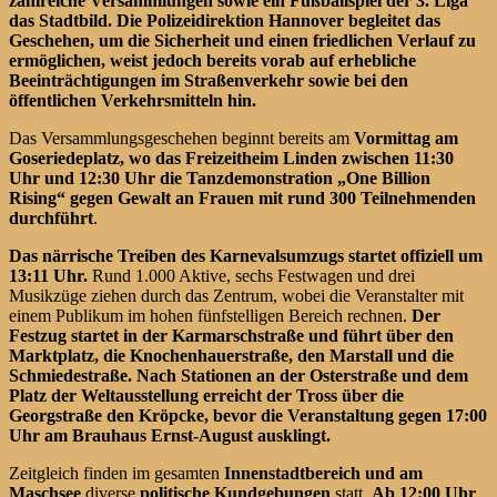
zahlreiche Versammlungen sowie ein Fußballspiel der 3. Liga
das Stadtbild. Die Polizeidirektion Hannover begleitet das
Geschehen, um die Sicherheit und einen friedlichen Verlauf zu
ermöglichen, weist jedoch bereits vorab auf erhebliche
Beeinträchtigungen im Straßenverkehr sowie bei den
öffentlichen Verkehrsmitteln hin.
Das Versammlungsgeschehen beginnt bereits am
Vormittag am
Goseriedeplatz, wo das Freizeitheim Linden zwischen 11:30
Uhr und 12:30 Uhr die Tanzdemonstration „One Billion
Rising“ gegen Gewalt an Frauen mit rund 300 Teilnehmenden
durchführt
.
Das närrische Treiben des Karnevalsumzugs startet offiziell um
13:11 Uhr.
Rund 1.000 Aktive, sechs Festwagen und drei
Musikzüge ziehen durch das Zentrum, wobei die Veranstalter mit
einem Publikum im hohen fünfstelligen Bereich rechnen.
Der
Festzug startet in der Karmarschstraße und führt über den
Marktplatz, die Knochenhauerstraße, den Marstall und die
Schmiedestraße. Nach Stationen an der Osterstraße und dem
Platz der Weltausstellung erreicht der Tross über die
Georgstraße den Kröpcke, bevor die Veranstaltung gegen 17:00
Uhr am Brauhaus Ernst-August ausklingt.
Zeitgleich finden im gesamten
Innenstadtbereich und am
Maschsee
diverse
politische Kundgebungen
statt.
Ab 12:00 Uhr