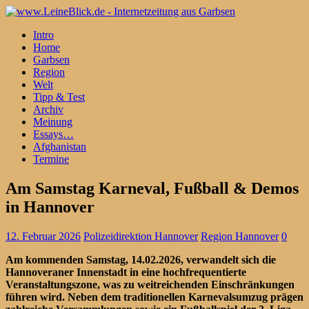
Intro
Home
Garbsen
Region
Welt
Tipp & Test
Archiv
Meinung
Essays…
Afghanistan
Termine
Am Samstag Karneval, Fußball & Demos
in Hannover
12. Februar 2026
Polizeidirektion Hannover
Region Hannover
0
Am kommenden Samstag, 14.02.2026, verwandelt sich die
Hannoveraner Innenstadt in eine hochfrequentierte
Veranstaltungszone, was zu weitreichenden Einschränkungen
führen wird. Neben dem traditionellen Karnevalsumzug prägen