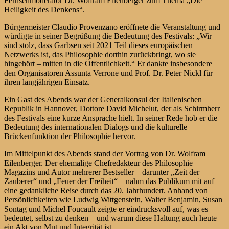
Fernsehmoderator Dr. Wolfram Eilenberger zum Thema „Die
Heiligkeit des Denkens“.
Bürgermeister Claudio Provenzano eröffnete die Veranstaltung und
würdigte in seiner Begrüßung die Bedeutung des Festivals: „Wir
sind stolz, dass Garbsen seit 2021 Teil dieses europäischen
Netzwerks ist, das Philosophie dorthin zurückbringt, wo sie
hingehört – mitten in die Öffentlichkeit.“ Er dankte insbesondere
den Organisatoren Assunta Verrone und Prof. Dr. Peter Nickl für
ihren langjährigen Einsatz.
Ein Gast des Abends war der Generalkonsul der Italienischen
Republik in Hannover, Dottore David Michelut, der als Schirmherr
des Festivals eine kurze Ansprache hielt. In seiner Rede hob er die
Bedeutung des internationalen Dialogs und die kulturelle
Brückenfunktion der Philosophie hervor.
Im Mittelpunkt des Abends stand der Vortrag von Dr. Wolfram
Eilenberger. Der ehemalige Chefredakteur des Philosophie
Magazins und Autor mehrerer Bestseller – darunter „Zeit der
Zauberer“ und „Feuer der Freiheit“ – nahm das Publikum mit auf
eine gedankliche Reise durch das 20. Jahrhundert. Anhand von
Persönlichkeiten wie Ludwig Wittgenstein, Walter Benjamin, Susan
Sontag und Michel Foucault zeigte er eindrucksvoll auf, was es
bedeutet, selbst zu denken – und warum diese Haltung auch heute
ein Akt von Mut und Integrität ist.