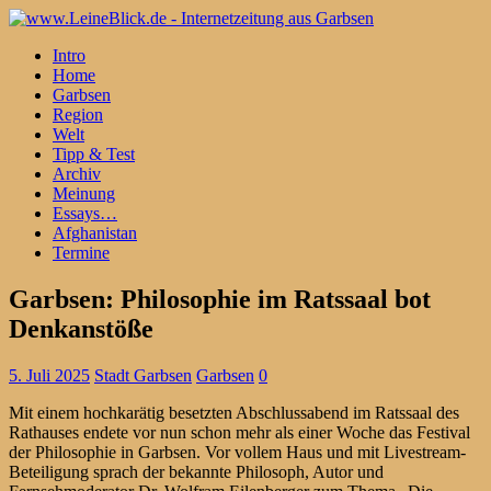
Intro
Home
Garbsen
Region
Welt
Tipp & Test
Archiv
Meinung
Essays…
Afghanistan
Termine
Garbsen: Philosophie im Ratssaal bot
Denkanstöße
5. Juli 2025
Stadt Garbsen
Garbsen
0
Mit einem hochkarätig besetzten Abschlussabend im Ratssaal des
Rathauses endete vor nun schon mehr als einer Woche das Festival
der Philosophie in Garbsen. Vor vollem Haus und mit Livestream-
Beteiligung sprach der bekannte Philosoph, Autor und