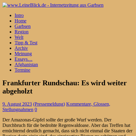
Intro
Home
Garbsen
Region
Welt
Tipp & Test
Archiv
Meinung
Essays…
Afghanistan
Termine
Frankfurter Rundschau: Es wird weiter
abgeholzt
9. August 2023
(Pressemeldung)
Kommentare, Glossen,
Stellungnahmen
0
Der Amazonas-Gipfel sollte der große Wurf werden. Der
Durchbruch für die bedrohte Regenwaldoase. Aber das Treffen hat
ernüchternd deutlich gemacht, dass sich nicht einmal die Staaten der