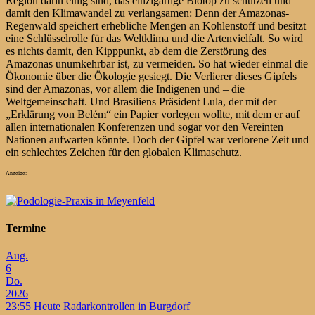
Region darin einig sind, das einzigartige Biotop zu schützen und
damit den Klimawandel zu verlangsamen: Denn der Amazonas-
Regenwald speichert erhebliche Mengen an Kohlenstoff und besitzt
eine Schlüsselrolle für das Weltklima und die Artenvielfalt. So wird
es nichts damit, den Kipppunkt, ab dem die Zerstörung des
Amazonas unumkehrbar ist, zu vermeiden. So hat wieder einmal die
Ökonomie über die Ökologie gesiegt. Die Verlierer dieses Gipfels
sind der Amazonas, vor allem die Indigenen und – die
Weltgemeinschaft. Und Brasiliens Präsident Lula, der mit der
„Erklärung von Belém“ ein Papier vorlegen wollte, mit dem er auf
allen internationalen Konferenzen und sogar vor den Vereinten
Nationen aufwarten könnte. Doch der Gipfel war verlorene Zeit und
ein schlechtes Zeichen für den globalen Klimaschutz.
Anzeige:
Termine
Aug.
6
Do.
2026
23:55
Heute Radarkontrollen in Burgdorf