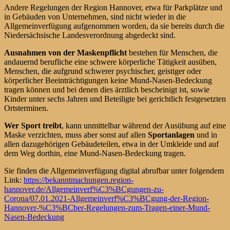
Andere Regelungen der Region Hannover, etwa für Parkplätze und
in Gebäuden von Unternehmen, sind nicht wieder in die
Allgemeinverfügung aufgenommen worden, da sie bereits durch die
Niedersächsische Landesverordnung abgedeckt sind.
Ausnahmen von der Maskenpflicht
bestehen für Menschen, die
andauernd berufliche eine schwere körperliche Tätigkeit ausüben,
Menschen, die aufgrund schwerer psychischer, geistiger oder
körperlicher Beeinträchtigungen keine Mund-Nasen-Bedeckung
tragen können und bei denen dies ärztlich bescheinigt ist, sowie
Kinder unter sechs Jahren und Beteiligte bei gerichtlich festgesetzten
Ortsterminen.
Wer Sport treibt
, kann unmittelbar während der Ausübung auf eine
Maske verzichten, muss aber sonst auf allen
Sportanlagen
und in
allen dazugehörigen Gebäudeteilen, etwa in der Umkleide und auf
dem Weg dorthin, eine Mund-Nasen-Bedeckung tragen.
Sie finden die Allgemeinverfügung digital abrufbar unter folgendem
Link:
https://bekanntmachungen.region-
hannover.de/Allgemeinverf%C3%BCgungen-zu-
Corona/07.01.2021-Allgemeinverf%C3%BCgung-der-Region-
Hannover-%C3%BCber-Regelungen-zum-Tragen-einer-Mund-
Nasen-Bedeckung