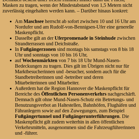
Masken zu tragen, wenn der Mindestabstand von 1,5 Metern nicht
zuverlässig eingehalten werden kann. – Darüber hinaus konkret:
Am
Maschsee
herrscht ab sofort zwischen 10 und 16 Uhr am
Nordufer und am Rudolf-von-Bennigsen-Ufer eine generelle
Maskenpflicht.
Dasselbe gilt an der
Uferpromenade in Steinhude
zwischen
Strandterrassen und Deichstraße.
In
Fußgängerzonen
sind montags bis samstags von 8 bis 18
Uhr und sonntags von 10 bis 16 Uhr,
auf
Wochenmärkten
von 7 bis 18 Uhr Mund-Nasen-
Bedeckungen zu tragen. Dies gilt im Übrigen nicht nur für
Marktbesucherinnen und -besucher, sondern auch für die
Standbetreiberinnen und -betreiber und deren
Mitarbeiterinnen und Mitarbeiter.
Außerdem hat die Region Hannover die Maskenpflicht für
Bereiche des
Öffentlichen Personenverkehrs
nachgeschärft.
Demnach gilt ohne Mund-Nasen-Schutz ein Betretungs- und
Benutzungsverbot an Haltestellen, Bahnhöfen, Flughäfen und
Fähranlegern sowie auf den Zuwegungen, zum Beispiel
Fußgängertunnel und Fußgängerunterführungen
. Die
Maskenpflicht gilt zudem weiterhin in allen öffentlichen
Verkehrsmitteln, ausgenommen sind die Fahrzeugführerinnen
und -führer.