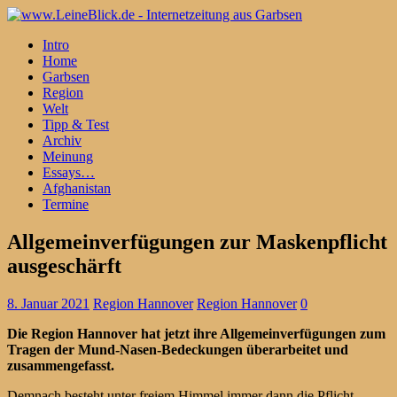
Intro
Home
Garbsen
Region
Welt
Tipp & Test
Archiv
Meinung
Essays…
Afghanistan
Termine
Allgemeinverfügungen zur Maskenpflicht
ausgeschärft
8. Januar 2021
Region Hannover
Region Hannover
0
Die Region Hannover hat jetzt ihre Allgemeinverfügungen zum
Tragen der Mund-Nasen-Bedeckungen überarbeitet und
zusammengefasst.
Demnach besteht unter freiem Himmel immer dann die Pflicht,