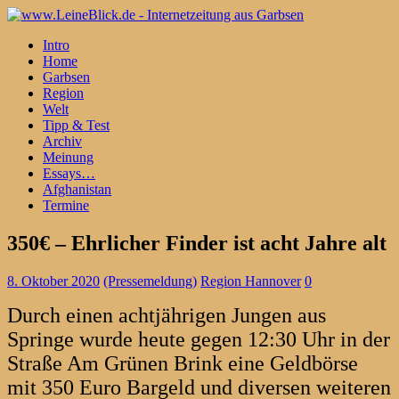
Intro
Home
Garbsen
Region
Welt
Tipp & Test
Archiv
Meinung
Essays…
Afghanistan
Termine
350€ – Ehrlicher Finder ist acht Jahre alt
8. Oktober 2020
(Pressemeldung)
Region Hannover
0
Durch einen achtjährigen Jungen aus
Springe wurde heute gegen 12:30 Uhr in der
Straße Am Grünen Brink eine Geldbörse
mit 350 Euro Bargeld und diversen weiteren