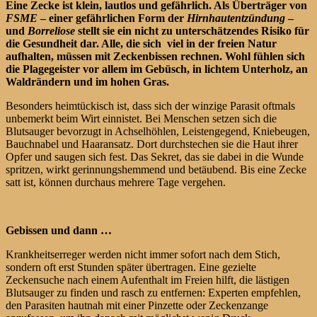
Eine Zecke ist klein, lautlos und gefährlich. Als Überträger von
FSME
– einer gefährlichen Form der
Hirnhautentzündung
–
und
Borreliose
stellt sie ein nicht zu unterschätzendes Risiko für
die Gesundheit dar. Alle, die sich viel in der freien Natur
aufhalten, müssen mit Zeckenbissen rechnen. Wohl fühlen sich
die Plagegeister vor allem im Gebüsch, in lichtem Unterholz, an
Waldrändern und im hohen Gras.
Besonders heimtückisch ist, dass sich der winzige Parasit oftmals
unbemerkt beim Wirt einnistet. Bei Menschen setzen sich die
Blutsauger bevorzugt in Achselhöhlen, Leistengegend, Kniebeugen,
Bauchnabel und Haaransatz. Dort durchstechen sie die Haut ihrer
Opfer und saugen sich fest. Das Sekret, das sie dabei in die Wunde
spritzen, wirkt gerinnungshemmend und betäubend. Bis eine Zecke
satt ist, können durchaus mehrere Tage vergehen.
Gebissen und dann …
Krankheitserreger werden nicht immer sofort nach dem Stich,
sondern oft erst Stunden später übertragen. Eine gezielte
Zeckensuche nach einem Aufenthalt im Freien hilft, die lästigen
Blutsauger zu finden und rasch zu entfernen: Experten empfehlen,
den Parasiten hautnah mit einer Pinzette oder Zeckenzange