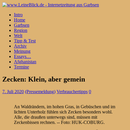
Intro
Home
Garbsen
Region
Welt
Tipp & Test
Archiv
Meinung
Essays…
Afghanistan
Termine
Zecken: Klein, aber gemein
7. Juli 2020
(Pressemeldung)
Verbrauchertipps
0
An Waldrändern, im hohen Gras, in Gebüschen und im
lichten Unterholz fühlen sich Zecken besonders wohl.
Alle, die draußen unterwegs sind, müssen mit
Zeckenbissen rechnen. -- Foto: HUK-COBURG.