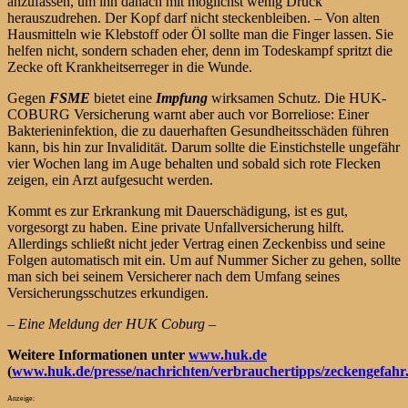
anzufassen, um ihn danach mit möglichst wenig Druck
herauszudrehen. Der Kopf darf nicht steckenbleiben. – Von alten
Hausmitteln wie Klebstoff oder Öl sollte man die Finger lassen. Sie
helfen nicht, sondern schaden eher, denn im Todeskampf spritzt die
Zecke oft Krankheitserreger in die Wunde.
Gegen
FSME
bietet eine
Impfung
wirksamen Schutz. Die HUK-
COBURG Versicherung warnt aber auch vor Borreliose: Einer
Bakterieninfektion, die zu dauerhaften Gesundheitsschäden führen
kann, bis hin zur Invalidität. Darum sollte die Einstichstelle ungefähr
vier Wochen lang im Auge behalten und sobald sich rote Flecken
zeigen, ein Arzt aufgesucht werden.
Kommt es zur Erkrankung mit Dauerschädigung, ist es gut,
vorgesorgt zu haben. Eine private Unfallversicherung hilft.
Allerdings schließt nicht jeder Vertrag einen Zeckenbiss und seine
Folgen automatisch mit ein. Um auf Nummer Sicher zu gehen, sollte
man sich bei seinem Versicherer nach dem Umfang seines
Versicherungsschutzes erkundigen.
– Eine Meldung der HUK Coburg –
Weitere Informationen unter
www.huk.de
(
www.huk.de/presse/nachrichten/verbrauchertipps/zeckengefahr
Anzeige: